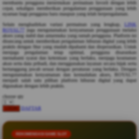
membantu pengguna menemukan permainan favorit dengan lebih
Squishmallows
cepat, sekaligus memberikan pengalaman penggunaan yang lebih
nyaman bagi pengguna baru maupun yang telah berpengalaman.
Starbooks
Selain menghadirkan variasi permainan yang lengkap,
LINK
Stick-O
ROYAL77
juga mengutamakan kenyamanan penggunaan melalui
akses yang stabil dan antarmuka yang ramah pengguna. Platform ini
Stokke
dirancang untuk memberikan pengalaman hiburan digital yang lebih
praktis dengan fitur yang mudah dipahami dan dioperasikan. Untuk
Sudocrem
menjaga pengalaman tetap optimal, pengguna disarankan
memahami syarat dan ketentuan yang berlaku, menjaga keamanan
Sumimo
akun serta data pribadi, dan menggunakan layanan secara bijak serta
Sunnylife
bertanggung jawab sesuai dengan peraturan yang berlaku. Dengan
mengutamakan kenyamanan dan kemudahan akses, ROYAL77
Sun-Staches
menjadi salah satu pilihan platform hiburan digital yang dapat
digunakan dengan lebih praktis.
Swimava
choose qty
T
DAFTAR
LOGIN
Tommee Tippee
Trunki
REKOMENDASI GAME SLOT
Tutti Bambini