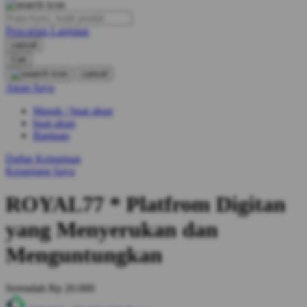
O
Pencarian Lanjutan
Oh Ma Grain
cancel
Okiedog
Cari
cancel
P
Akun Saya
Masuk / buat akun
Peachy
buat akun
Phil & Ted's
Bantuan
Philips Avent
Daftar Keinginan
Keranjang Saya
Pigeon
ROYAL77 * Platfrom Digitan
Playgro
yang Menyerukan dan
Poled Global
Menguntungkan
Ponycycle
Puma
Serendah
Rp 20.000
Pureats