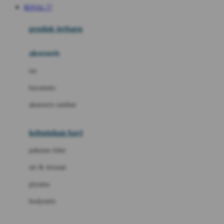
ROYAL 77
Azetabio
produk terbaru
B
aksesoris
Baabaasheepz
tas
Babiators
kacamata
Baby Dove
aksesoris rambut
Baby Jogger
Baby Rovega
kebutuhan bayi
Babybee
pakaian tidur
Banana Boat
set & terusan
Banz
piyama
Barbie
bodysuits
Beaba