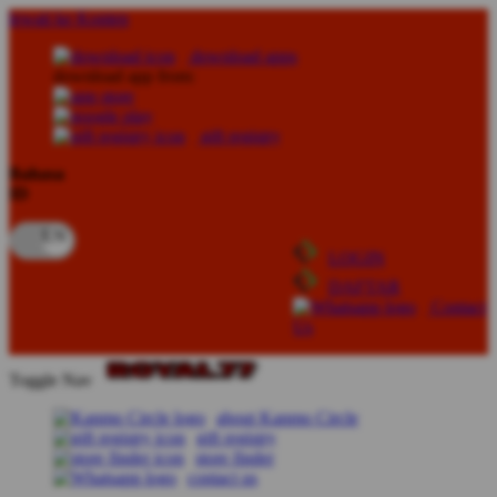
lewati ke Konten
download apps
download app from:
gift registry
Bahasa
ID
LOGIN
DAFTAR
Contact
Us
Toggle Nav
about Kanmo Circle
gift registry
store finder
contact us