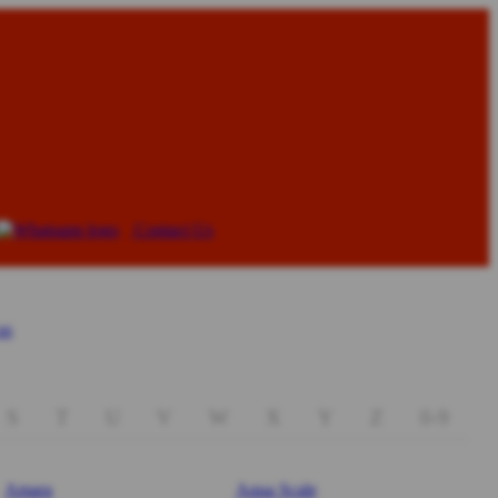
Contact Us
us
S
T
U
V
W
X
Y
Z
0-9
Amara
Aqua Scale