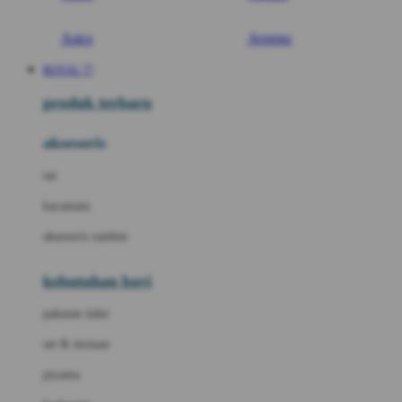
Asics
Aveeno
ROYAL 77
produk terbaru
aksesoris
tas
kacamata
aksesoris rambut
kebutuhan bayi
pakaian tidur
set & terusan
piyama