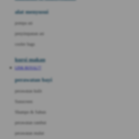
alat menyusui
pompa asi
penyimpanan asi
cooler bags
kursi makan
LINK ROYAL77
perawatan bayi
perawatan kulit
Sunscreen
Shampo & Sabun
perawatan rambut
perawatan mulut