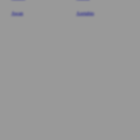
Awan
Azetabio