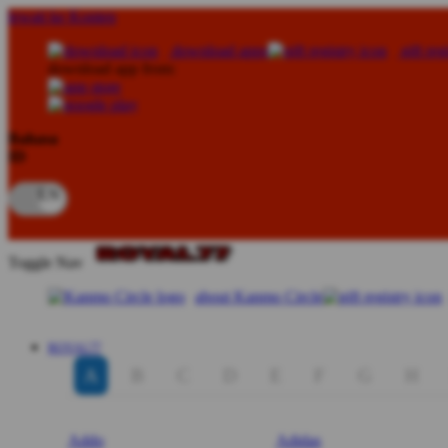
lewati ke Konten
download apps
gift reg
download app from:
Bahasa
ID
Toggle Nav
about Kanmo Circle
ROYAL77
A
B
C
D
E
F
G
H
Addo
Adidas