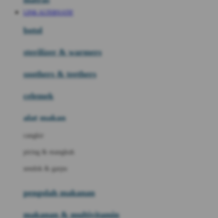
LINK ALTERNATIF
botol
sterilizer & warmers
soothers & teethers
celemek
alat makan
cangkir
piring & mangkuk
sendok & garpu
pengolah makanan
makanan & multivitamin